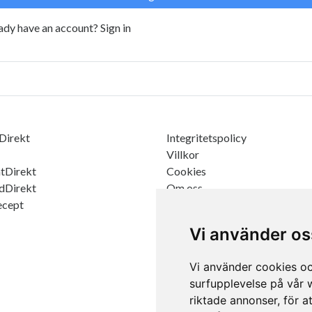
ady have an account?
Sign in
Direkt
Integritetspolicy
Villkor
tDirekt
Cookies
dDirekt
Om oss
ecept
Vi använder os
Vi använder cookies oc
surfupplevelse på vår w
riktade annonser, för a