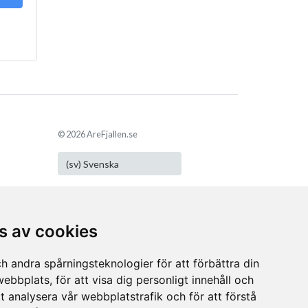
© 2026 AreFjallen.se
Prenumerera på vårt
s av cookies
nyhetsbrev
Månadsnyheter om det som är nytt.
h andra spårningsteknologier för att förbättra din
ebbplats, för att visa dig personligt innehåll och
Prenumerera
tt analysera vår webbplatstrafik och för att förstå