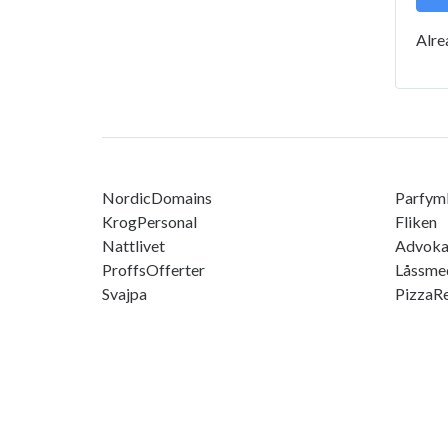
Alre
NordicDomains
Parfym
KrogPersonal
Fliken
Nattlivet
Advoka
ProffsOfferter
Låssme
Svajpa
PizzaR